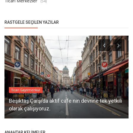
Ticari Merkezler
(54)
RASTGELE SEÇILEN YAZILAR
Ticari Gayrimenkul
Beşiktaş Çarşı’da aktif cafe nin devrine tek yetkili
olarak çalışıyoruz.
ANAHTAR KELIMELER