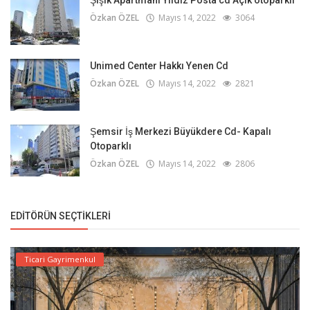
Şişik Apartmanı Yıldız Posta cd Açık otoparklı
Özkan ÖZEL
Mayıs 14, 2022
3064
Unimed Center Hakkı Yenen Cd
Özkan ÖZEL
Mayıs 14, 2022
2821
Şemsir İş Merkezi Büyükdere Cd- Kapalı
Otoparklı
Özkan ÖZEL
Mayıs 14, 2022
2806
EDITÖRÜN SEÇTIKLERI
Ticari Gayrimenkul