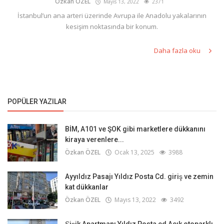
Özkan ÖZEL
Mayıs 13, 2022
2371
İstanbul’un ana arteri üzerinde Avrupa ile Anadolu yakalarının
kesişim noktasında bir konum.
Daha fazla oku
POPÜLER YAZILAR
BİM, A101 ve ŞOK gibi marketlere dükkanını
kiraya verenlere...
Özkan ÖZEL
Ocak 13, 2025
3988
Ayyıldız Pasajı Yıldız Posta Cd. giriş ve zemin
kat dükkanlar
Özkan ÖZEL
Mayıs 13, 2022
3492