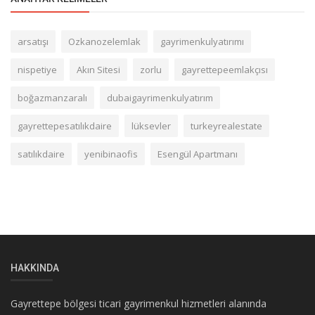
arsatışı
Ozkanozelemlak
gayrimenkulyatırımı
nispetiye
Akın Sitesi
zorlu
gayrettepeemlakçısı
boğazmanzaralı
dubaigayrimenkulyatırım
gayrettepesatılıkdaire
lüksevler
turkeyrealestate
satılıkdaire
yenibinaofis
Esengül Apartmanı
HAKKINDA
Gayrettepe bölgesi ticari gayrimenkul hizmetleri alanında