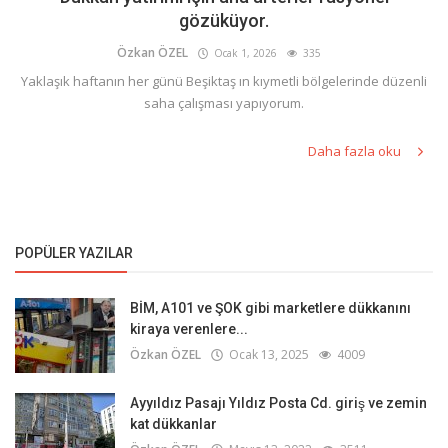
gözüküyor.
Özkan ÖZEL
Ocak 1, 2026
335
Yaklaşık haftanın her günü Beşiktaş ın kıymetli bölgelerinde düzenli
saha çalışması yapıyorum.
Daha fazla oku
POPÜLER YAZILAR
BİM, A101 ve ŞOK gibi marketlere dükkanını
kiraya verenlere...
Özkan ÖZEL
Ocak 13, 2025
4009
Ayyıldız Pasajı Yıldız Posta Cd. giriş ve zemin
kat dükkanlar