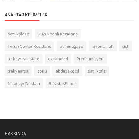
ANAHTAR KELIMELER
satilikplaza
Büyükhanlı Rezidans
Torun Center Rezidans
avmmağaza
leventvillah
şişli
turkeyrealestate
ozkanozel
Premiumİşyeri
trakyaarsa
zorlu
abdiipekçicd
satilikofis
NisbetiyeDükkan
BesiktasPrime
HAKKINDA