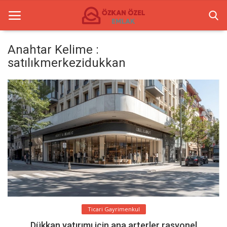
Anahtar Kelime :
satılıkmerkezidukkan
Anasayfa
İletişim
Ticari Merkezler
Ticari Gayrimenkul
Türkçe
Ticari Gayrimenkul
Dükkan yatırımı için ana arterler rasyonel