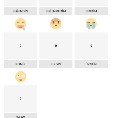
BEĞENDIM
BEĞENMEDIM
SEVDIM
0
0
0
KOMIK
KIZGIN
ÜZGÜN
0
WOW