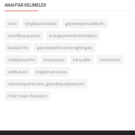
ANAHTAR KELIMELER
zorlu
beşiktaşrezidans
gayrettepetisatılıkofis
zincirlikuyuyasam
ticarigayrimenkulemlakçısı
MaslakOfis
gayrettepeflorencenightingale
satılıkplazaofis
kiraçarpanı
lüksyatlar
zorlucenter
satilikarazi
boğazmanzarası
seleniumpanaroma gayrettepediyetisyen
Polat Tower Rezidans