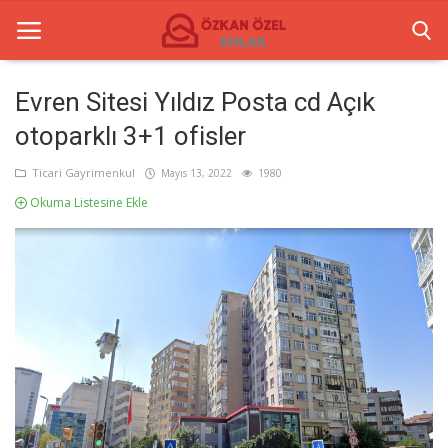
Evren Sitesi Yıldız Posta cd Açık
otoparklı 3+1 ofisler
Anasayfa
Ticari Gayrimenkul
Mayıs 13, 2022
1980
İletişim
Okuma Listesine Ekle
Ticari Merkezler
Ticari Gayrimenkul
Türkçe