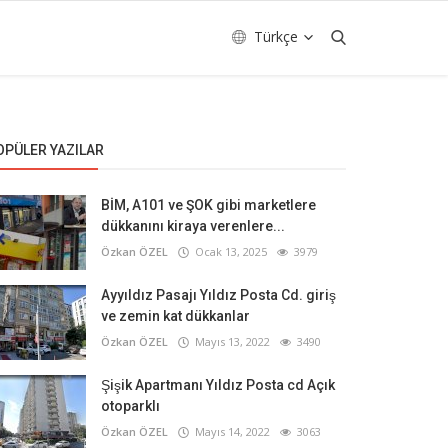
Türkçe
OPÜLER YAZILAR
BİM, A101 ve ŞOK gibi marketlere
dükkanını kiraya verenlere...
Özkan ÖZEL
Ocak 13, 2025
3979
Ayyıldız Pasajı Yıldız Posta Cd. giriş
ve zemin kat dükkanlar
Özkan ÖZEL
Mayıs 13, 2022
3490
Şişik Apartmanı Yıldız Posta cd Açık
otoparklı
Özkan ÖZEL
Mayıs 14, 2022
3063