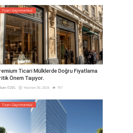
Ticari Gayrimenkul
remium Ticari Mülklerde Doğru Fiyatlama
ritik Önem Taşıyor.
kan ÖZEL
Haziran 30, 2026
197
Ticari Gayrimenkul