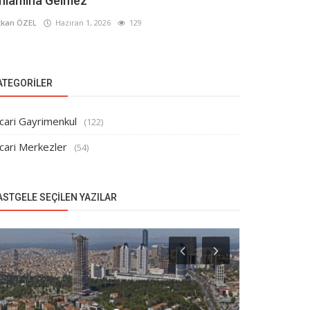
nlamına Gelmez
kan ÖZEL
Haziran 1, 2026
129
ATEGORILER
cari Gayrimenkul
(122)
cari Merkezler
(54)
ASTGELE SEÇILEN YAZILAR