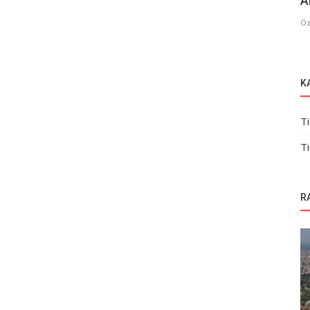
A
Öz
K
Ti
Ti
R
Ticari Gayrimenkul