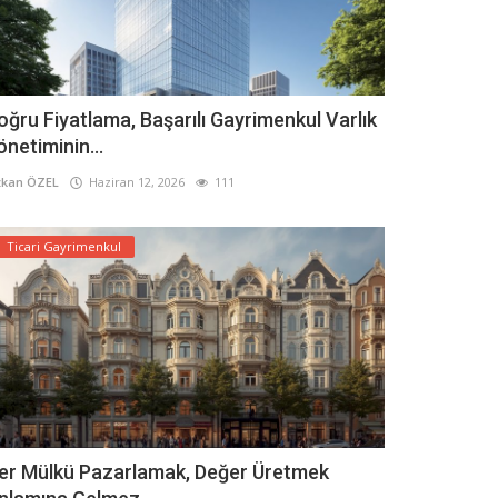
oğru Fiyatlama, Başarılı Gayrimenkul Varlık
önetiminin...
kan ÖZEL
Haziran 12, 2026
111
Ticari Gayrimenkul
er Mülkü Pazarlamak, Değer Üretmek