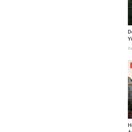
D
Y
Öz
H