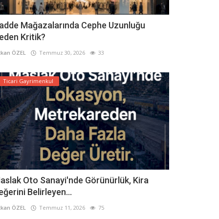
adde Mağazalarında Cephe Uzunluğu
eden Kritik?
kan ÖZEL
Temmuz 30, 2026
33
Ticari Gayrimenkul
aslak Oto Sanayi'nde Görünürlük, Kira
eğerini Belirleyen...
kan ÖZEL
Temmuz 11, 2026
75