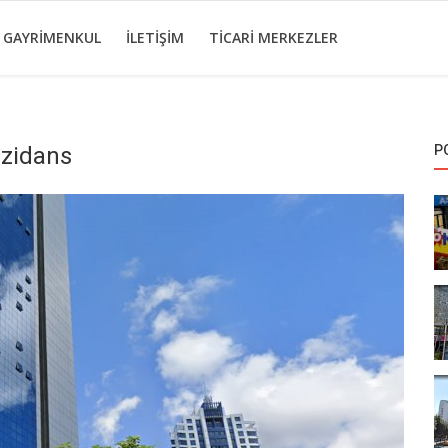
I GAYRIMENKUL
İLETIŞIM
TICARI MERKEZLER
ezidans
P