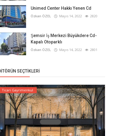
Unimed Center Hakkı Yenen Cd
Özkan ÖZEL
Mayıs 14, 2022
2820
Şemsir İş Merkezi Büyükdere Cd-
Kapalı Otoparklı
Özkan ÖZEL
Mayıs 14, 2022
2801
DITÖRÜN SEÇTIKLERI
Ticari Gayrimenkul