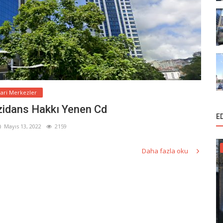
cari Merkezler
zidans Hakkı Yenen Cd
E
Mayıs 13, 2022
2159
Daha fazla oku