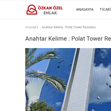
ANASAYFA
TICAR
Anasayfa
Anahtar Kelime : Polat Tower Rezidans
Anasayfa
Anahtar Kelime : Polat Tower R
Ticari Gayrimenkul
İletişim
Ticari Merkezler
Türkçe