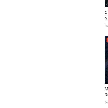
C
N
Öz
M
D
Öz