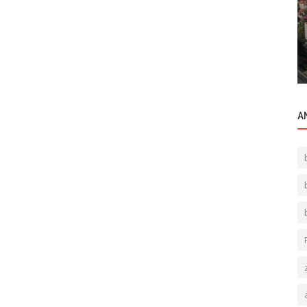
Büyükdere Cd Torun Center Quasar
İstanbul yanı Yeni Marka Rezidans
Yaşam...
A