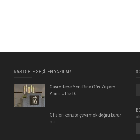
RASTGELE SEÇILEN YAZILAR
S
Gayrettepe Yeni Bina Ofis Yaşam
Alanı: Offis16
Bü
Ofisleri konuta çevirmek doğru karar
ol
mı.