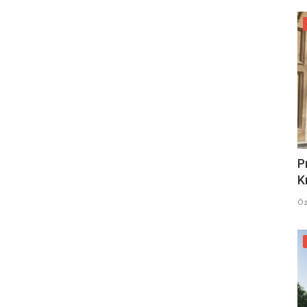
P
K
Öz