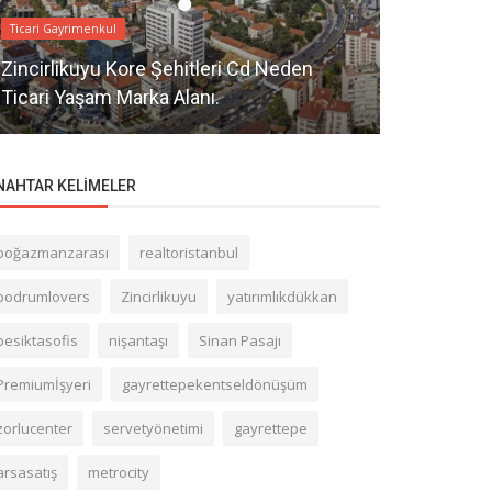
Ticari Gayrimenkul
Ticari Gayrime
Zincirlikuyu Kore Şehitleri Cd Neden
Şişli Esent
Ticari Yaşam Marka Alanı.
Yaşam Alan
NAHTAR KELIMELER
boğazmanzarası
realtoristanbul
bodrumlovers
Zincirlikuyu
yatırımlıkdükkan
besiktasofis
nişantaşı
Sinan Pasajı
Premiumİşyeri
gayrettepekentseldönüşüm
zorlucenter
servetyönetimi
gayrettepe
arsasatış
metrocity