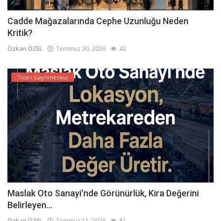
Cadde Mağazalarında Cephe Uzunluğu Neden
Kritik?
Özkan ÖZEL
Temmuz 30, 2026
42
Ticari Gayrimenkul
Maslak Oto Sanayi'nde Görünürlük, Kira Değerini
Belirleyen...
Özkan ÖZEL
Temmuz 11, 2026
81