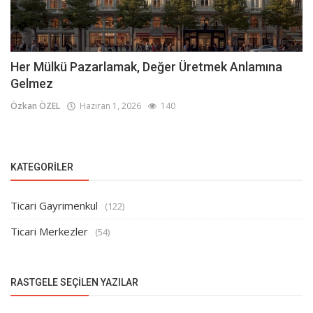
Her Mülkü Pazarlamak, Değer Üretmek Anlamına
Gelmez
Özkan ÖZEL
Haziran 1, 2026
140
KATEGORILER
Ticari Gayrimenkul
(122)
Ticari Merkezler
(54)
RASTGELE SEÇILEN YAZILAR