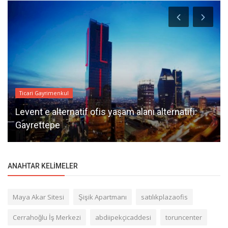
Ticari Gayrimenkul
Levent e alternatif ofis yaşam alanı alternatifi:
Gayrettepe
ANAHTAR KELIMELER
Maya Akar Sitesi
Şişik Apartmanı
satılıkplazaofis
Cerrahoğlu İş Merkezi
abdiipekçicaddesi
toruncenter