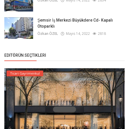
Özkan ÖZEL
Mayıs 14, 2022
2834
Şemsir İş Merkezi Büyükdere Cd- Kapalı
Otoparklı
Özkan ÖZEL
Mayıs 14, 2022
2818
EDITÖRÜN SEÇTIKLERI
Ticari Gayrimenkul