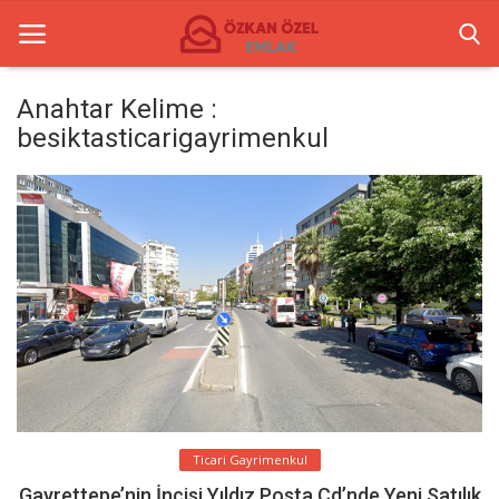
Anahtar Kelime :
besiktasticarigayrimenkul
Anasayfa
İletişim
Ticari Merkezler
Ticari Gayrimenkul
Türkçe
Ticari Gayrimenkul
Gayrettepe’nin İncisi Yıldız Posta Cd’nde Yeni Satılık