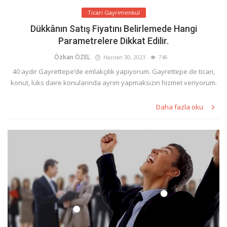
Ticari Gayrimenkul
Dükkânın Satış Fiyatını Belirlemede Hangi
Parametrelere Dikkat Edilir.
Özkan ÖZEL
Haziran 30, 2023
746
40 aydır Gayrettepe’de emlakçılık yapıyorum. Gayrettepe de ticari,
konut, lüks daire konularında ayrım yapmaksızın hizmet veriyorum.
Daha fazla oku