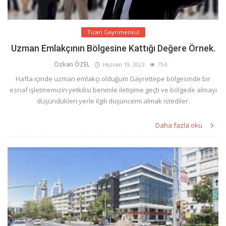
Ticari Gayrimenkul
Uzman Emlakçının Bölgesine Kattığı Değere Örnek.
Özkan ÖZEL
Haziran 19, 2023
754
Hafta içinde uzman emlakçı olduğum Gayrettepe bölgesinde bir
esnaf işletmemizin yetkilisi benimle iletişime geçti ve bölgede almayı
düşündükleri yerle ilgili düşüncemi almak istediler.
Daha fazla oku