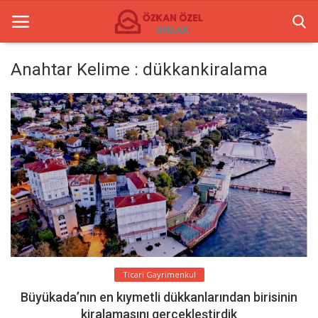
Anahtar Kelime : dükkankiralama
Anasayfa
Ticari Gayrimenkul
İletişim
Ticari Merkezler
Türkçe
Ticari Gayrimenkul
Büyükada’nın en kıymetli dükkanlarından birisinin
kiralamasını gerçekleştirdik