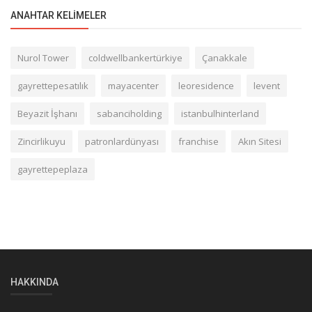
ANAHTAR KELIMELER
Nurol Tower
coldwellbankertürkiye
Çanakkale
gayrettepesatılık
mayacenter
leoresidence
levent
Beyazit İşhanı
sabanciholding
istanbulhinterland
Zincirlikuyu
patronlardünyası
franchise
Akın Sitesi
gayrettepeplaza
HAKKINDA