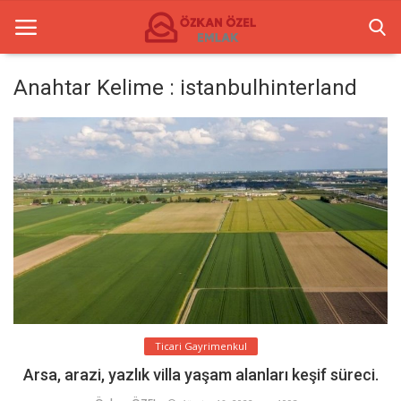
Anahtar Kelime : istanbulhinterland
Anasayfa
Ticari Merkezler
Ticari Gayrimenkul
İletişim
Türkçe
Ticari Gayrimenkul
Arsa, arazi, yazlık villa yaşam alanları keşif süreci.