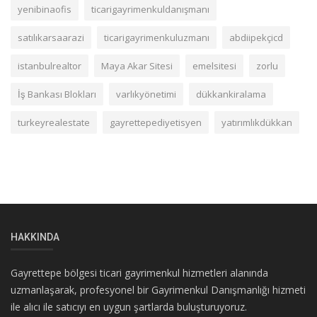
yenibinaofis
ticarigayrimenkuldanışmanı
satılıkarsaarazi
ticarigayrimenkuluzmanı
abdiipekçicd
istanbulrealtor
Maya Akar Sitesi
emelsitesi
zorlu
İş Bankası Blokları
varlıkyönetimi
dükkankiralama
turkeyrealestate
gayrettepediyetisyen
yatırımlıkdükkan
HAKKINDA
Gayrettepe bölgesi ticari gayrimenkul hizmetleri alanında
uzmanlaşarak, profesyonel bir Gayrimenkul Danışmanlığı hizmeti
ile alıcı ile satıcıyı en uygun şartlarda buluşturuyoruz.