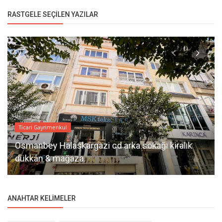
RASTGELE SEÇILEN YAZILAR
Ticari Gayrimenkul
Osmanbey Halaskargazi cd arka sokağı kiralık
dükkân & mağaza.
ANAHTAR KELIMELER