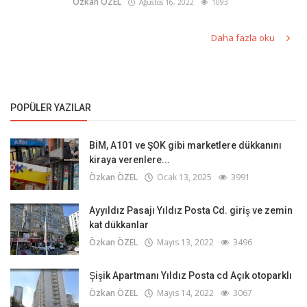
Özkan ÖZEL
Ağustos 16, 2022
1093
Daha fazla oku
POPÜLER YAZILAR
BİM, A101 ve ŞOK gibi marketlere dükkanını
kiraya verenlere...
Özkan ÖZEL
Ocak 13, 2025
3991
Ayyıldız Pasajı Yıldız Posta Cd. giriş ve zemin
kat dükkanlar
Özkan ÖZEL
Mayıs 13, 2022
3496
Şişik Apartmanı Yıldız Posta cd Açık otoparklı
Özkan ÖZEL
Mayıs 14, 2022
3067