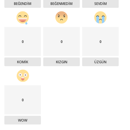
BEĞENDIM
BEĞENMEDIM
SEVDIM
0
0
0
KOMIK
KIZGIN
ÜZGÜN
0
WOW