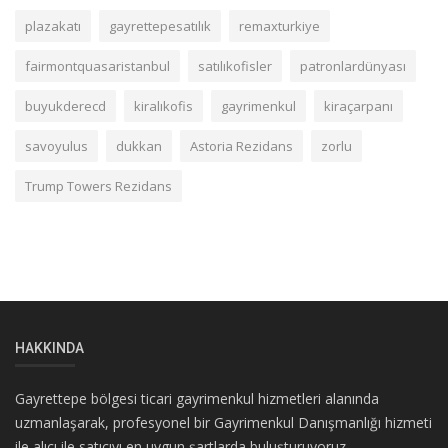
plazakatı
gayrettepesatılık
remaxturkiye
fairmontquasaristanbul
satılıkofisler
patronlardünyası
buyukderecd
kiralıkofis
gayrimenkul
kiraçarpanı
savoyulus
dukkan
Astoria Rezidans
zorlu
Trump Towers Rezidans
HAKKINDA
Gayrettepe bölgesi ticari gayrimenkul hizmetleri alanında
uzmanlaşarak, profesyonel bir Gayrimenkul Danışmanlığı hizmeti
ile alıcı ile satıcıyı en uygun şartlarda buluşturuyoruz.