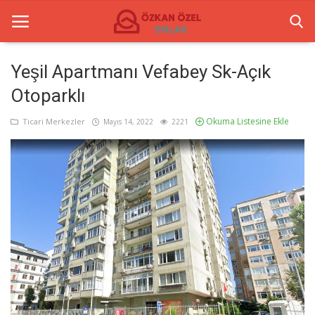
Yeşil Apartmanı Vefabey Sk-Açık
Otoparklı
Anasayfa
Okuma Listesine Ekle
Ticari Merkezler
Mayıs 14, 2022
2221
İletişim
Ticari Merkezler
Ticari Gayrimenkul
Türkçe