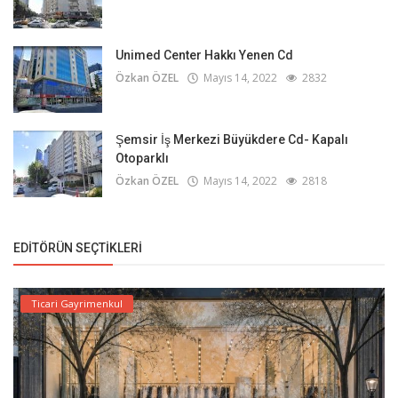
Unimed Center Hakkı Yenen Cd
Özkan ÖZEL
Mayıs 14, 2022
2832
Şemsir İş Merkezi Büyükdere Cd- Kapalı
Otoparklı
Özkan ÖZEL
Mayıs 14, 2022
2818
EDITÖRÜN SEÇTIKLERI
Ticari Gayrimenkul