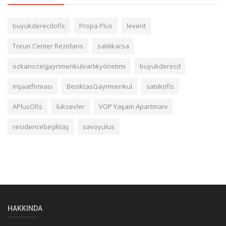
buyukderecdofis
Propa Plus
levent
Torun Center Rezidans
satılıkarsa
ozkanozelgayrimenkulvarlıkyönetimi
buyukderecd
inşaatfirması
BesiktasGayrimenkul
satııkofis
APlusOfis
lüksevler
VOP Yaşam Apartmanı
residencebeşiktaş
savoyulus
HAKKINDA