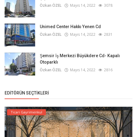
Özkan ÖZEL
Mayıs 14, 2022
3078
Unimed Center Hakkı Yenen Cd
Özkan ÖZEL
Mayıs 14, 2022
2831
Şemsir İş Merkezi Büyükdere Cd- Kapalı
Otoparklı
Özkan ÖZEL
Mayıs 14, 2022
2816
EDITÖRÜN SEÇTIKLERI
Ticari Gayrimenkul