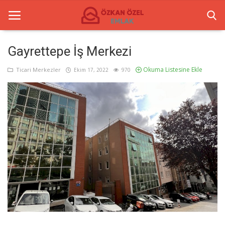
Gayrettepe İş Merkezi
Okuma Listesine Ekle
Anasayfa
Ticari Merkezler
Ekim 17, 2022
970
İletişim
Ticari Merkezler
Ticari Gayrimenkul
Türkçe