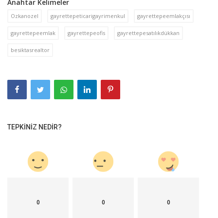
Anahtar Kelimeler
Ozkanozel
gayrettepeticarigayrimenkul
gayrettepeemlakçısı
gayrettepeemlak
gayrettepeofis
gayrettepesatılıkdükkan
besiktasrealtor
TEPKINIZ NEDIR?
0
0
0