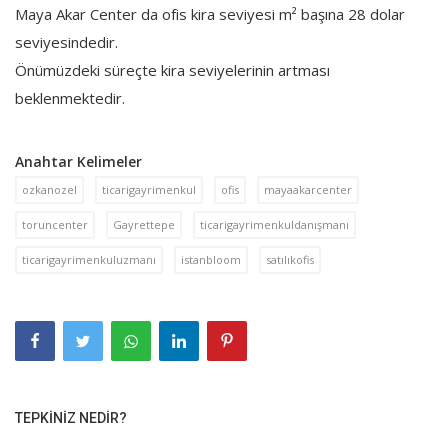
Maya Akar Center da ofis kira seviyesi m² başına 28 dolar
seviyesindedir.
Önümüzdeki süreçte kira seviyelerinin artması
beklenmektedir.
Anahtar Kelimeler
ozkanozel
ticarigayrimenkul
ofis
mayaakarcenter
toruncenter
Gayrettepe
ticarigayrimenkuldanışmanı
ticarigayrimenkuluzmanı
istanbloom
satılıkofis
TEPKINIZ NEDIR?