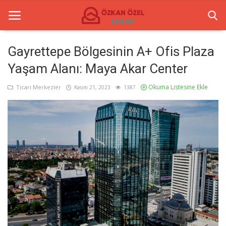
Gayrettepe Bölgesinin A+ Ofis Plaza
Yaşam Alanı: Maya Akar Center
Anasayfa
Okuma Listesine Ekle
Ticari Merkezler
Kasım 21, 2023
1387
İletişim
Ticari Merkezler
Ticari Gayrimenkul
Türkçe