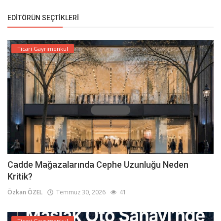
EDITÖRÜN SEÇTIKLERI
Ticari Gayrimenkul
Cadde Mağazalarında Cephe Uzunluğu Neden
Kritik?
Özkan ÖZEL
Temmuz 30, 2026
41
Ticari Gayrimenkul