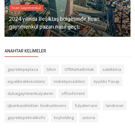
Ticari Gayrimenkul
2024 yılında Beşiktaş bölgesinde ticari
gayrimenkul pazarı nasıl geçti.
ANAHTAR KELIMELER
gayrettepeplaza
Silivri
OffMarketEmlak
satılıkbina
eşyalıkiralıkrezidans
nisbetiyecaddesi
Ayyıldız Pasajı
dubaigayrimenkulyatırım
officeforrent
işbankasıblokları bodrumlovers
fulyaterrace
landrover
gayrettepekiralıkofis
koçholding
astoria