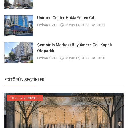
Unimed Center Hakkı Yenen Cd
Özkan ÖZEL
Mayıs 14, 2022
2833
Şemsir İş Merkezi Büyükdere Cd- Kapalı
Otoparklı
Özkan ÖZEL
Mayıs 14, 2022
2818
EDITÖRÜN SEÇTIKLERI
Ticari Gayrimenkul