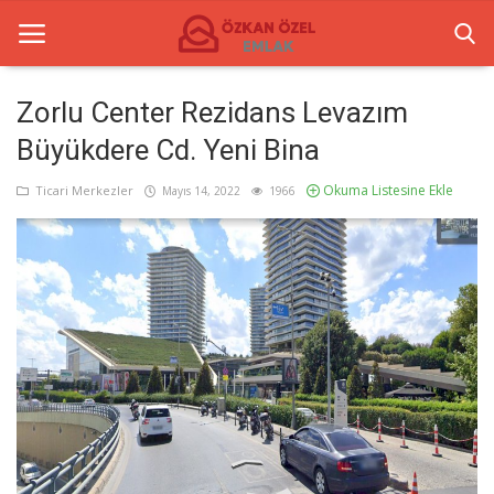
Zorlu Center Rezidans Levazım
Büyükdere Cd. Yeni Bina
Anasayfa
Okuma Listesine Ekle
Ticari Merkezler
Mayıs 14, 2022
1966
İletişim
Ticari Merkezler
Ticari Gayrimenkul
Türkçe