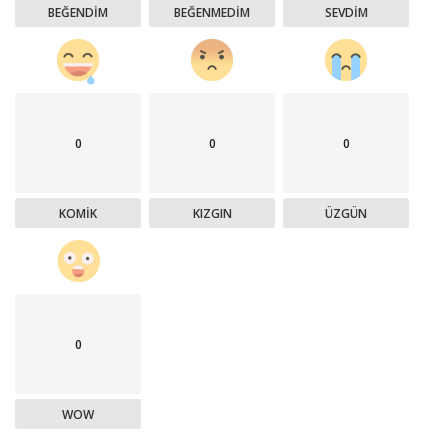
BEĞENDIM
BEĞENMEDIM
SEVDIM
0
0
0
KOMIK
KIZGIN
ÜZGÜN
0
WOW