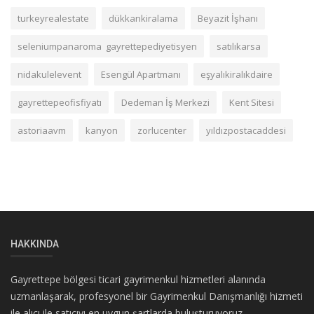
turkeyrealestate
dükkankiralama
Beyazit İşhanı
seleniumpanaroma gayrettepediyetisyen
satılıkarsa
nidakulelevent
Esengül Apartmanı
eşyalıkiralıkdaire
gayrettepeofisfiyatı
Dedeman İş Merkezi
Kent Sitesi
astoriaavm
kanyon
zorlucenter
yıldızpostacaddesi
HAKKINDA
Gayrettepe bölgesi ticari gayrimenkul hizmetleri alanında
uzmanlaşarak, profesyonel bir Gayrimenkul Danışmanlığı hizmeti
ile alıcı ile satıcıyı en uygun şartlarda buluşturuyoruz.