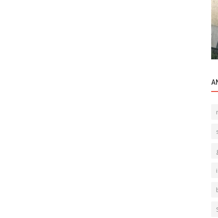
Ticari Gayrimenkul
Şişli Esentepe Bölgesi Çok Kıymetli Ofis
ümü.
Yaşam Alanı.
A