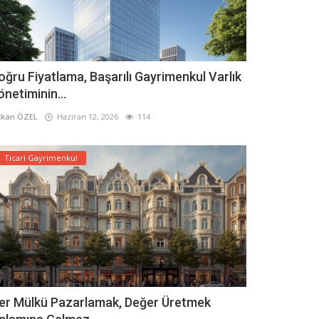
oğru Fiyatlama, Başarılı Gayrimenkul Varlık
önetiminin...
kan ÖZEL
Haziran 12, 2026
114
Ticari Gayrimenkul
er Mülkü Pazarlamak, Değer Üretmek