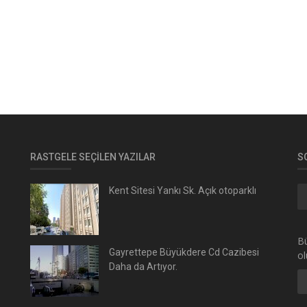
RASTGELE SEÇILEN YAZILAR
S
Kent Sitesi Yankı Sk. Açık otoparklı
Bü
Gayrettepe Büyükdere Cd Cazibesi
ol
Daha da Artıyor.