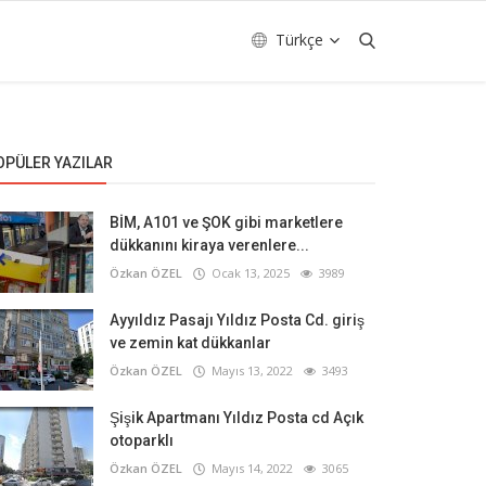
Türkçe
OPÜLER YAZILAR
BİM, A101 ve ŞOK gibi marketlere
dükkanını kiraya verenlere...
Özkan ÖZEL
Ocak 13, 2025
3989
Ayyıldız Pasajı Yıldız Posta Cd. giriş
ve zemin kat dükkanlar
Özkan ÖZEL
Mayıs 13, 2022
3493
Şişik Apartmanı Yıldız Posta cd Açık
otoparklı
Özkan ÖZEL
Mayıs 14, 2022
3065