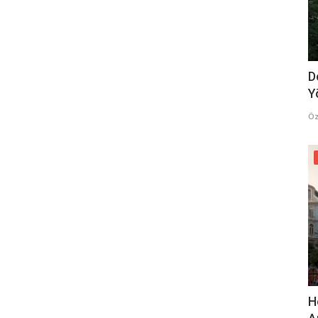
D
Y
Öz
H