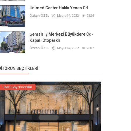
Unimed Center Hakkı Yenen Cd
Özkan ÖZEL
Mayıs 14, 2022
2824
Şemsir İş Merkezi Büyükdere Cd-
Kapalı Otoparklı
Özkan ÖZEL
Mayıs 14, 2022
2807
DITÖRÜN SEÇTIKLERI
Ticari Gayrimenkul