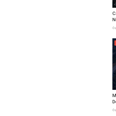
C
N
Öz
M
D
Öz