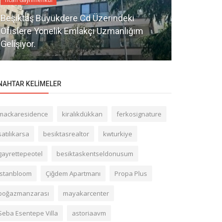
Beşiktaş Büyükdere Cd Üzerindeki
Ticari Gayrime
Ofislere Yönelik Emlakçı Uzmanlığım
Gelişiyor.
Gayrettepe
NAHTAR KELIMELER
mackaresidence
kiralıkdükkan
ferkosignature
satılıkarsa
besiktasrealtor
kwturkiye
gayrettepeotel
besiktaskentseldonusum
istanbloom
Çiğdem Apartmanı
Propa Plus
boğazmanzarası
mayakarcenter
Seba Esentepe Villa
astoriaavm