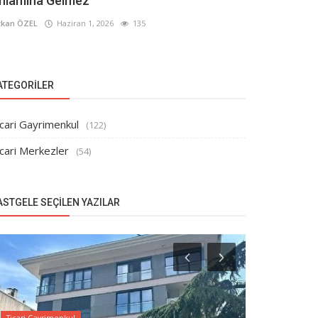
nlamına Gelmez
kan ÖZEL
Haziran 1, 2026
135
ATEGORILER
cari Gayrimenkul
(122)
cari Merkezler
(54)
ASTGELE SEÇILEN YAZILAR
Ticari Gayrimenkul