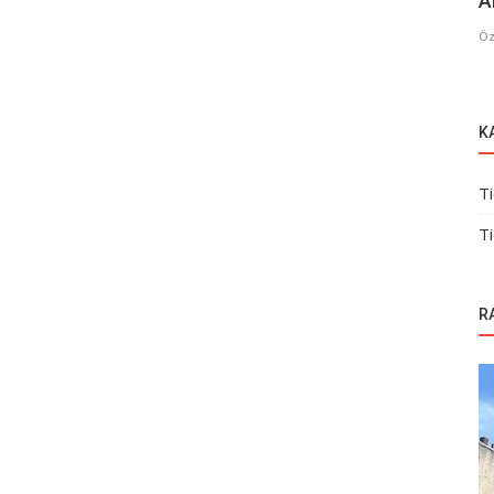
A
Öz
K
Ti
Ti
R