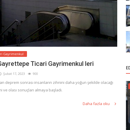
ari Gayrimenkul
ayrettepe Ticari Gayrimenkul leri
E
Şubat 17, 2023
900
lan deprem sonrası insanların zihnini daha yoğun şekilde olacağı
 ve olası sonuçları almaya başladı.
Daha fazla oku