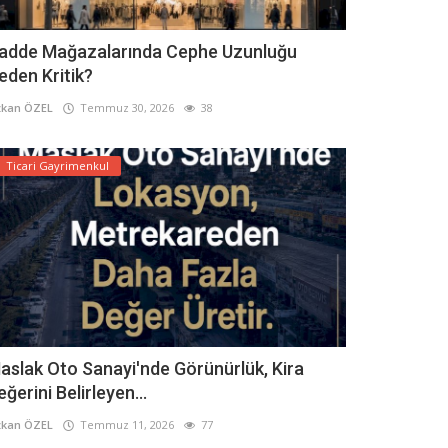
adde Mağazalarında Cephe Uzunluğu
eden Kritik?
kan ÖZEL
Temmuz 30, 2026
38
Ticari Gayrimenkul
aslak Oto Sanayi'nde Görünürlük, Kira
eğerini Belirleyen...
kan ÖZEL
Temmuz 11, 2026
77