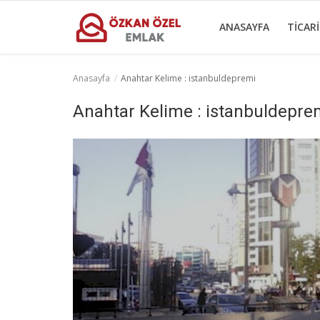
ANASAYFA
TICAR
Anasayfa
Anahtar Kelime : istanbuldepremi
Anasayfa
Anahtar Kelime : istanbuldepre
Ticari Merkezler
Ticari Gayrimenkul
İletişim
Türkçe