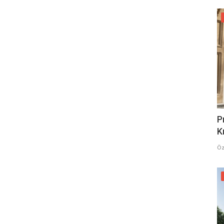
P
K
Öz