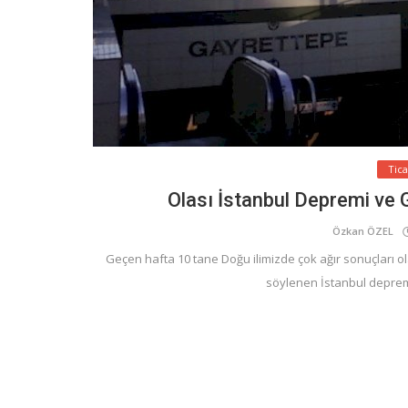
Tic
Olası İstanbul Depremi ve G
Özkan ÖZEL
Geçen hafta 10 tane Doğu ilimizde çok ağır sonuçları o
söylenen İstanbul depremi