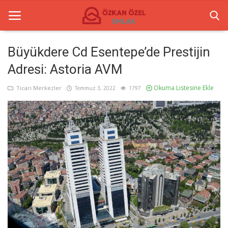
Büyükdere Cd Esentepe’de Prestijin
Adresi: Astoria AVM
Anasayfa
Okuma Listesine Ekle
Ticari Merkezler
Temmuz 3, 2022
1797
İletişim
Ticari Merkezler
Ticari Gayrimenkul
Türkçe