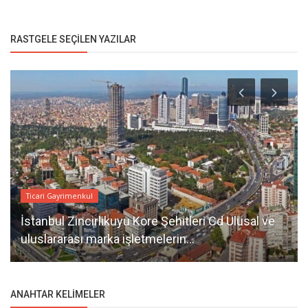
RASTGELE SEÇILEN YAZILAR
Ticari Gayrimenkul
İstanbul Zincirlikuyu Kore Şehitleri Cd Ulusal ve
uluslararası marka işletmelerin...
ANAHTAR KELIMELER