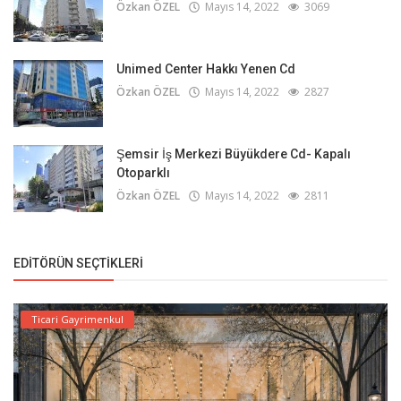
Özkan ÖZEL
Mayıs 14, 2022
3069
Unimed Center Hakkı Yenen Cd
Özkan ÖZEL
Mayıs 14, 2022
2827
Şemsir İş Merkezi Büyükdere Cd- Kapalı
Otoparklı
Özkan ÖZEL
Mayıs 14, 2022
2811
EDITÖRÜN SEÇTIKLERI
Ticari Gayrimenkul