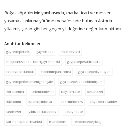
Boğaz köprülerinin yanıbaşında, marka ticari ve mesken
yaşama alanlarına yürüme mesafesinde bulunan Astoria
yıllanmış şarap gibi her geçen yıl değerine değer katmaktadır.
Anahtar Kelimeler
gayrettepetofis
gayrettepe
medikositesi
midpointistanbul ticarigayrimenkul
gayrettepesatılıkdaire
realestateistanbul
seleniumpanaroma
gayrettepediyetisyen
gayrettepeflorencenightingale
gayrettepekentseldönüşüm
zorlucenter
seleniumtwins
fulyaterrace
ozkanozel
lükskonut
işbankasıblokları
bodrumlovers
büyükderecaddesi
landrover
yıldızpostacaddesi
luxuryhouse
fairmontquasaristanbul
istanbloom
residencebeşiktaş