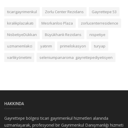
ticarigayrimenkul
Zorlu Center Rezidans
Gayrettepe 53
kiralıkplazakatı
Mesrkanloo Plaza
zorlucenterresidence
NisbetiyeDükkan
Büyükhanlı Rezidans
nispetiye
uzmanemlakci
yatırım
primelokasyon
turyap
varlıkyönetimi
seleniumpanaroma gayrettepediyetisyen
HAKKINDA
Gayrettepe bölgesi ticari gayrimenkul hizmetleri alanında
uzmanlaşarak, profesyonel bir Gayrimenkul Danışmanlığı hizmeti