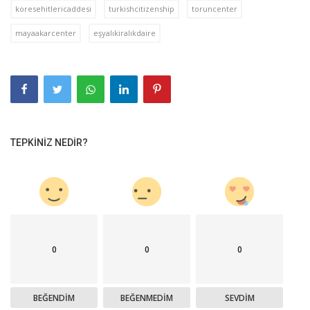
koresehitlericaddesi
turkishcitizenship
toruncenter
mayaakarcenter
eşyalıkiralıkdaire
TEPKINIZ NEDIR?
0
0
0
BEĞENDIM
BEĞENMEDIM
SEVDIM