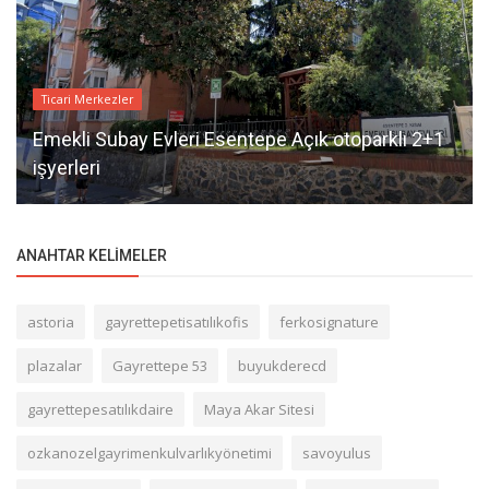
Ticari Merkezler
Emekli Subay Evleri Esentepe Açık otoparklı 2+1
işyerleri
ANAHTAR KELIMELER
astoria
gayrettepetisatılıkofis
ferkosignature
plazalar
Gayrettepe 53
buyukderecd
gayrettepesatılıkdaire
Maya Akar Sitesi
ozkanozelgayrimenkulvarlıkyönetimi
savoyulus