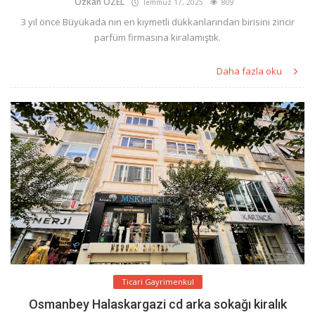
Özkan ÖZEL
Temmuz 17, 2025
809
3 yıl önce Büyükada nın en kıymetli dükkanlarından birisini zincir
parfüm firmasına kiralamıştık.
Daha fazla oku
Ticari Gayrimenkul
Osmanbey Halaskargazi cd arka sokağı kiralık