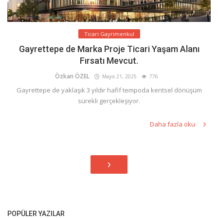
Ticari Gayrimenkul
Gayrettepe de Marka Proje Ticari Yaşam Alanı
Fırsatı Mevcut.
Özkan ÖZEL
Mayıs 21, 2025
776
Gayrettepe de yaklaşık 3 yıldır hafif tempoda kentsel dönüşüm
sürekli gerçekleşiyor.
Daha fazla oku
›
POPÜLER YAZILAR