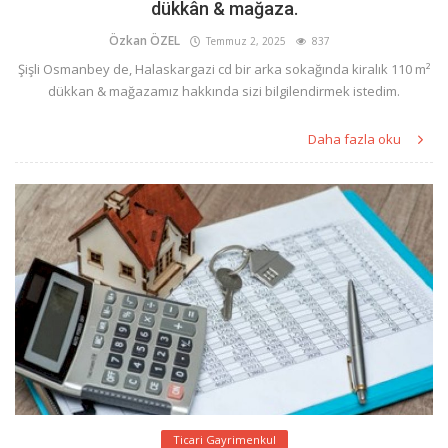
dükkân & mağaza.
Özkan ÖZEL
Temmuz 2, 2025
837
Şişli Osmanbey de, Halaskargazi cd bir arka sokağında kiralık 110 m²
dükkan & mağazamız hakkında sizi bilgilendirmek istedim.
Daha fazla oku
Ticari Gayrimenkul