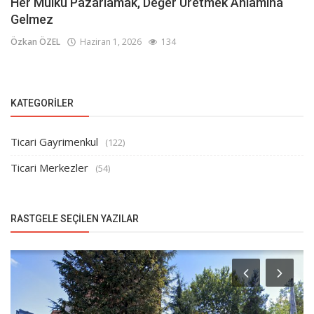
Her Mülkü Pazarlamak, Değer Üretmek Anlamına
Gelmez
Özkan ÖZEL
Haziran 1, 2026
134
KATEGORILER
Ticari Gayrimenkul
(122)
Ticari Merkezler
(54)
RASTGELE SEÇILEN YAZILAR