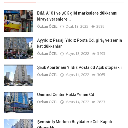
BİM, A101 ve ŞOK gibi marketlere dükkanını
kiraya verenlere...
Özkan ÖZEL
Ocak 13, 2025
3989
Ayyıldız Pasajı Yıldız Posta Cd. giriş ve zemin
kat dükkanlar
Özkan ÖZEL
Mayıs 13, 2022
3493
Şişik Apartmanı Yıldız Posta cd Açık otoparklı
Özkan ÖZEL
Mayıs 14, 2022
3065
Unimed Center Hakkı Yenen Cd
Özkan ÖZEL
Mayıs 14, 2022
2823
Şemsir İş Merkezi Büyükdere Cd- Kapalı
Otoparklı