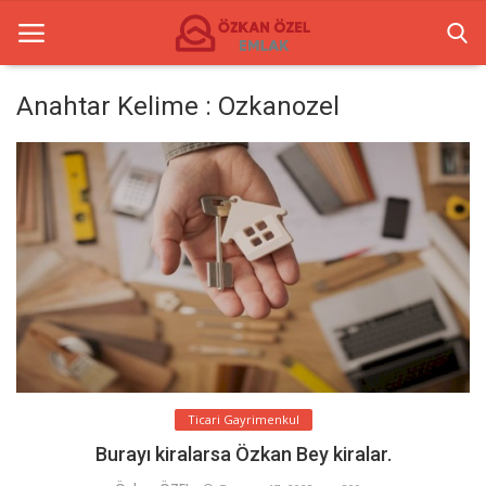
Anahtar Kelime : Ozkanozel
Anasayfa
Ticari Merkezler
Ticari Gayrimenkul
İletişim
Türkçe
Ticari Gayrimenkul
Burayı kiralarsa Özkan Bey kiralar.