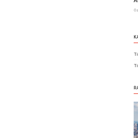
A
Öz
K
Ti
Ti
R