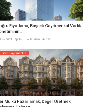
oğru Fiyatlama, Başarılı Gayrimenkul Varlık
önetiminin...
kan ÖZEL
Haziran 12, 2026
116
Ticari Gayrimenkul
er Mülkü Pazarlamak, Değer Üretmek