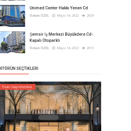
Unimed Center Hakkı Yenen Cd
Özkan ÖZEL
Mayıs 14, 2022
2829
Şemsir İş Merkezi Büyükdere Cd-
Kapalı Otoparklı
Özkan ÖZEL
Mayıs 14, 2022
2813
DITÖRÜN SEÇTIKLERI
Ticari Gayrimenkul