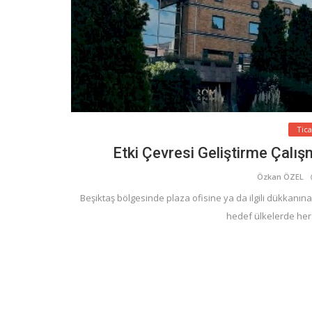
Tic
Etki Çevresi Geliştirme Çal
Özkan ÖZEL
Beşiktaş bölgesinde plaza ofisine ya da ilgili dükkanın
hedef ülkelerde her z