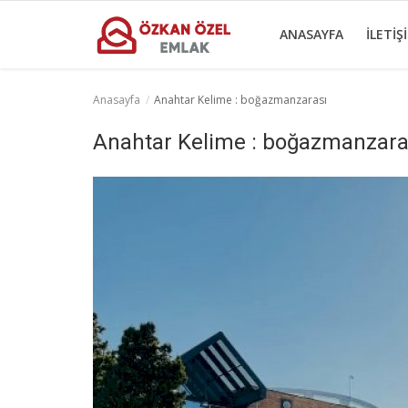
ANASAYFA
İLETIŞ
Anasayfa
Anahtar Kelime : boğazmanzarası
Anasayfa
Anahtar Kelime : boğazmanzara
İletişim
Ticari Merkezler
Ticari Gayrimenkul
Türkçe