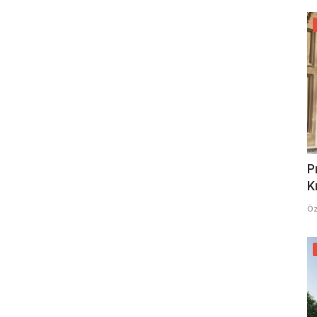
P
K
Öz