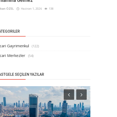
nlamına Gelmez
kan ÖZEL
Haziran 1, 2026
138
ATEGORILER
cari Gayrimenkul
(122)
cari Merkezler
(54)
ASTGELE SEÇILEN YAZILAR