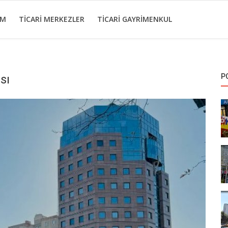
IM
TICARI MERKEZLER
TICARI GAYRIMENKUL
sı
P