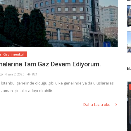
ari Gayrimenkul
ışmalarına Tam Gaz Devam Ediyorum.
E
Nisan 7, 2025
821
a İstanbul genelinde olduğu gibi ülke genelinde ya da uluslararası
aman için alıcı adayı çıkabilir.
Daha fazla oku