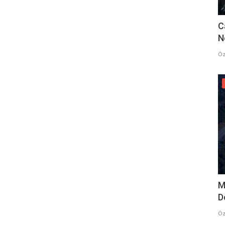
C
N
Öz
M
D
Öz