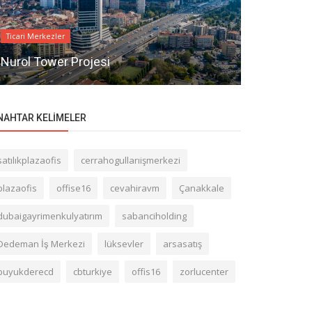
Ticari Merkezle
Ticari Merkezler
Seba Esente
Nurol Tower Projesi
Yeni bina
NAHTAR KELIMELER
satılıkplazaofis
cerrahogullarıişmerkezi
plazaofis
offise16
cevahiravm
Çanakkale
dubaigayrimenkulyatırım
sabanciholding
Dedeman İş Merkezi
lüksevler
arsasatış
buyukderecd
cbturkiye
offis16
zorlucenter