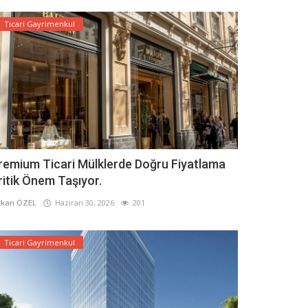
Ticari Gayrimenkul
remium Ticari Mülklerde Doğru Fiyatlama
ritik Önem Taşıyor.
kan ÖZEL
Haziran 30, 2026
201
Ticari Gayrimenkul