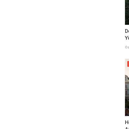
D
Y
Öz
H