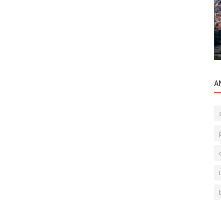
Ticari Gayrimenkul
̧ık
Maslak Oto Sanayi'nde Görünürlük, Kira
Değerini Belirleyen En Önemli Faktördür.
A