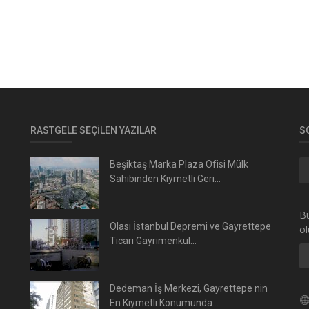
RASTGELE SEÇILEN YAZILAR
S
Beşiktaş Marka Plaza Ofisi Mülk
Sahibinden Kıymetli Geri...
Bü
Olası İstanbul Depremi ve Gayrettepe
ol
Ticari Gayrimenkul...
Dedeman İş Merkezi, Gayrettepe nin
En Kıymetli Konumunda...