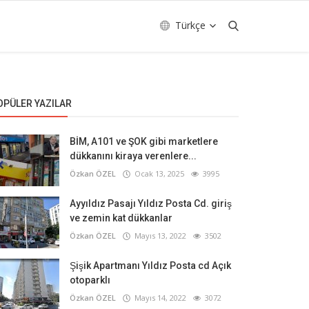
Türkçe
OPÜLER YAZILAR
BİM, A101 ve ŞOK gibi marketlere
dükkanını kiraya verenlere...
Özkan ÖZEL
Ocak 13, 2025
3995
Ayyıldız Pasajı Yıldız Posta Cd. giriş
ve zemin kat dükkanlar
Özkan ÖZEL
Mayıs 13, 2022
3502
Şişik Apartmanı Yıldız Posta cd Açık
otoparklı
Özkan ÖZEL
Mayıs 14, 2022
3072