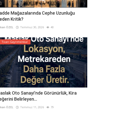
adde Mağazalarında Cephe Uzunluğu
eden Kritik?
kan ÖZEL
Temmuz 30, 2026
40
Ticari Gayrimenkul
aslak Oto Sanayi'nde Görünürlük, Kira
eğerini Belirleyen...
kan ÖZEL
Temmuz 11, 2026
79