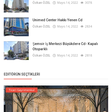
Özkan ÖZEL
Mayıs 14, 2022
3078
Unimed Center Hakkı Yenen Cd
Özkan ÖZEL
Mayıs 14, 2022
2834
Şemsir İş Merkezi Büyükdere Cd- Kapalı
Otoparklı
Özkan ÖZEL
Mayıs 14, 2022
2818
EDITÖRÜN SEÇTIKLERI
Ticari Gayrimenkul