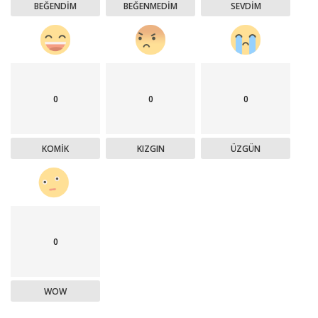
BEĞENDIM
BEĞENMEDIM
SEVDIM
0
0
0
KOMIK
KIZGIN
ÜZGÜN
0
WOW