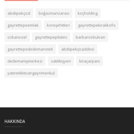
abdiipekçicd
boğazmanzarası
koçholding
gayrettepeemlak
koreşehitleri
gayrettepekiralıkofis
ozkanozel
gayrettepepilates
barbarosbulvarı
gayrettepededemanoteli
abdiipekçicaddesi
dedemanişmerkezi
satılıkişyeri
kiraçarpanı
yatırımlıkticarigayrimenkul
HAKKINDA