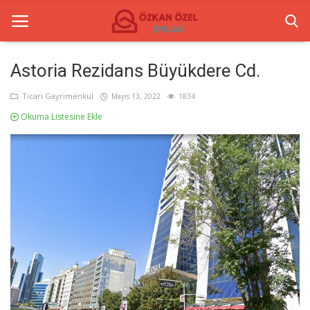
Astoria Rezidans Büyükdere Cd.
Anasayfa
Ticari Gayrimenkul
Mayıs 13, 2022
1834
Okuma Listesine Ekle
İletişim
Ticari Merkezler
Ticari Gayrimenkul
Türkçe