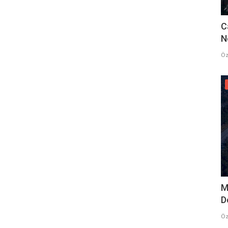
C
N
Öz
M
D
Öz