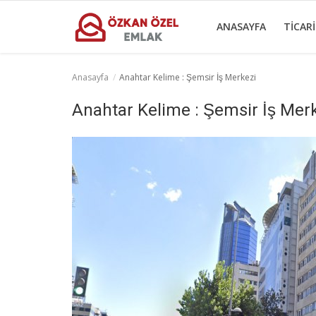
ANASAYFA
TICAR
Anasayfa
Anahtar Kelime : Şemsir İş Merkezi
Anasayfa
Anahtar Kelime : Şemsir İş Mer
Ticari Merkezler
Ticari Gayrimenkul
İletişim
Türkçe