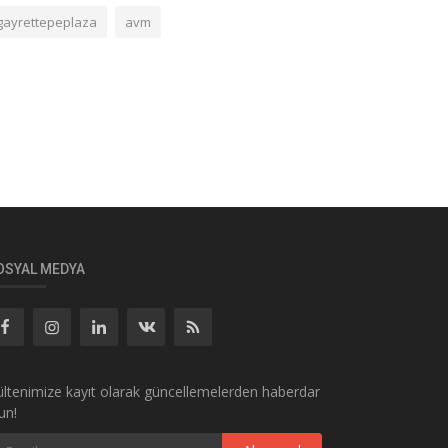
gayrettepeplaza
avm
OSYAL MEDYA
ltenimize kayıt olarak güncellemelerden haberdar
un!