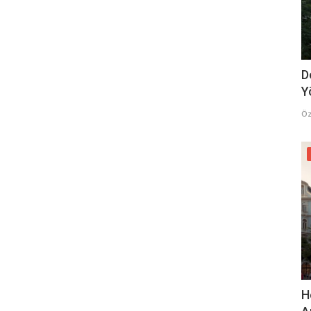
D
Y
Öz
H