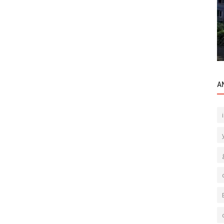
Ticari Gayrimenkul
Abide-i
Ticari Gayrimenkul Yatırımı Mantıklı Tercih
mi?
A