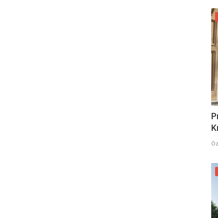
P
K
Öz