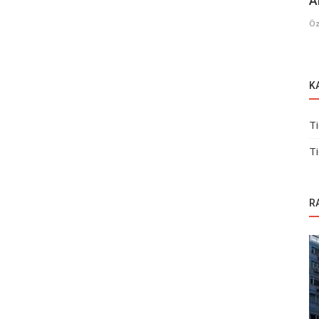
A
Öz
K
Ti
Ti
R