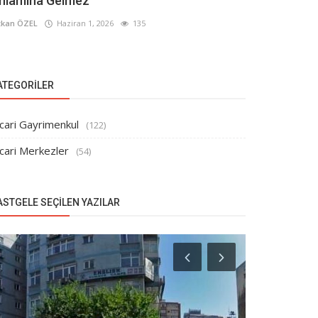
nlamına Gelmez
kan ÖZEL
Haziran 1, 2026
135
ATEGORILER
cari Gayrimenkul
(122)
cari Merkezler
(54)
ASTGELE SEÇILEN YAZILAR