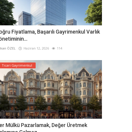
oğru Fiyatlama, Başarılı Gayrimenkul Varlık
önetiminin...
kan ÖZEL
Haziran 12, 2026
114
Ticari Gayrimenkul
er Mülkü Pazarlamak, Değer Üretmek