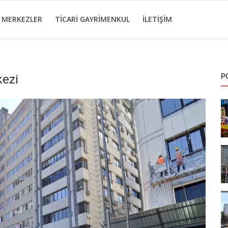
I MERKEZLER
TICARI GAYRIMENKUL
İLETIŞIM
kezi
P