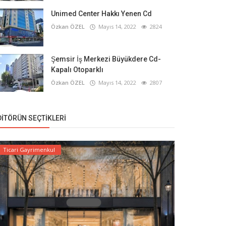
Unimed Center Hakkı Yenen Cd
Özkan ÖZEL
Mayıs 14, 2022
2824
Şemsir İş Merkezi Büyükdere Cd-
Kapalı Otoparklı
Özkan ÖZEL
Mayıs 14, 2022
2807
DITÖRÜN SEÇTIKLERI
Ticari Gayrimenkul