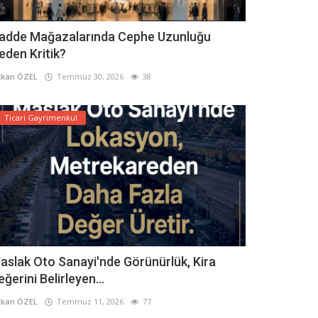
adde Mağazalarında Cephe Uzunluğu
eden Kritik?
kan ÖZEL
Temmuz 30, 2026
38
Ticari Gayrimenkul
aslak Oto Sanayi'nde Görünürlük, Kira
eğerini Belirleyen...
kan ÖZEL
Temmuz 11, 2026
77