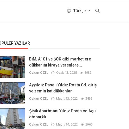
Türkçe
OPÜLER YAZILAR
BİM, A101 ve ŞOK gibi marketlere
dükkanını kiraya verenlere...
Özkan ÖZEL
Ocak 13, 2025
3989
Ayyıldız Pasajı Yıldız Posta Cd. giriş
ve zemin kat dükkanlar
Özkan ÖZEL
Mayıs 13, 2022
3493
Şişik Apartmanı Yıldız Posta cd Açık
otoparklı
Özkan ÖZEL
Mayıs 14, 2022
3065