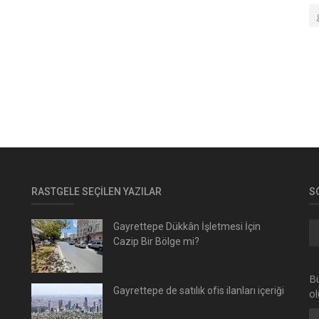
RASTGELE SEÇILEN YAZILAR
S
Gayrettepe Dükkân İşletmesi İçin
Cazip Bir Bölge mi?
Bü
Gayrettepe de satılık ofis ilanları içeriği
ol