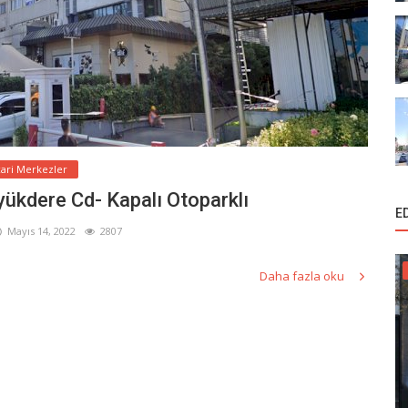
cari Merkezler
̈yükdere Cd- Kapalı Otoparklı
E
Mayıs 14, 2022
2807
Daha fazla oku