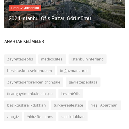
Ticari Gayrimenkul
2024 İstanbul Ofis Pazarı Görünümü
ANAHTAR KELIMELER
gayrettepeofis
medikositesi
istanbulhinterland
besiktaskentseldonusum
boğazmanzaralı
gayrettepeflorencenightingale
gayrettepeplaza
ticarigayrimenkulemlakçısı
LeventOfis
besiktaskiralikdukkan
turkeyrealestate
Yeşil Apartmanı
apagiz
Yıldız Rezidans
satilikdukkan