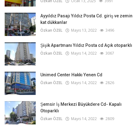
Özkan ÖZEL
Ocak 13, 2025
3991
Ayyıldız Pasajı Yıldız Posta Cd. giriş ve zemin
kat dükkanlar
Özkan ÖZEL
Mayıs 13, 2022
3496
Şişik Apartmanı Yıldız Posta cd Açık otoparklı
Özkan ÖZEL
Mayıs 14, 2022
3067
Unimed Center Hakkı Yenen Cd
Özkan ÖZEL
Mayıs 14, 2022
2826
Şemsir İş Merkezi Büyükdere Cd- Kapalı
Otoparklı
Özkan ÖZEL
Mayıs 14, 2022
2809