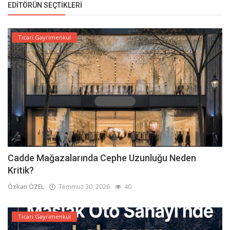
EDITÖRÜN SEÇTIKLERI
Ticari Gayrimenkul
Cadde Mağazalarında Cephe Uzunluğu Neden
Kritik?
Özkan ÖZEL
Temmuz 30, 2026
40
Ticari Gayrimenkul