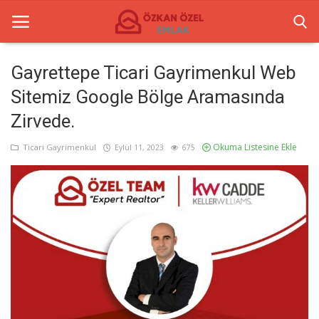
Gayrettepe Ticari Gayrimenkul Web
Sitemiz Google Bölge Aramasında
Anasayfa
Zirvede.
Ticari Merkezler
Okuma Listesine Ekle
Ticari Gayrimenkul
Eylül 11, 2023
675
Ticari Gayrimenkul
İletişim
Türkçe