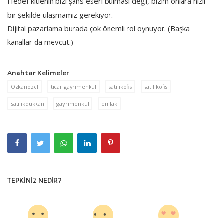
Hedef kitlenin bizi şans eseri bulması değil, bizim onlara hızlı
bir şekilde ulaşmamız gerekiyor.
Dijital pazarlama burada çok önemli rol oynuyor. (Başka
kanallar da mevcut.)
Anahtar Kelimeler
Ozkanozel
ticarigayrimenkul
satılıkofis
satılıkofis
satılıkdükkan
gayrimenkul
emlak
TEPKINIZ NEDIR?