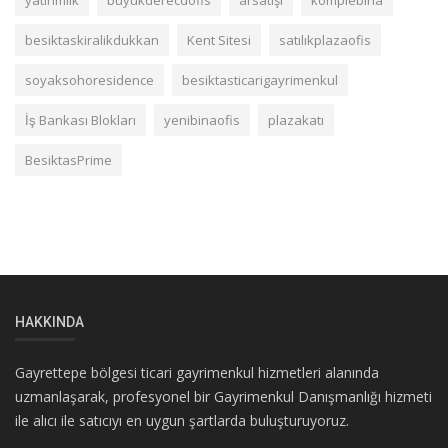
besiktaskiralikdukkan
Kent Sitesi
satılıkplazaofis
soyaksohoresidence
besiktasticarigayrimenkul
İş Bankası Blokları
yenibinaofis
plazakatı
BesiktasPrime
HAKKINDA
Gayrettepe bölgesi ticari gayrimenkul hizmetleri alanında
uzmanlaşarak, profesyonel bir Gayrimenkul Danışmanlığı hizmeti
ile alıcı ile satıcıyı en uygun şartlarda buluşturuyoruz.