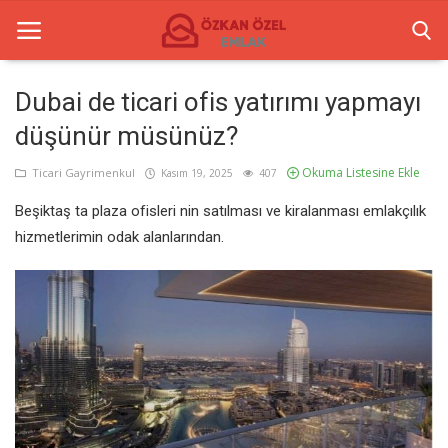
Dubai de ticari ofis yatırımı yapmayı
düşünür müsünüz?
Anasayfa
Okuma Listesine Ekle
Ticari Gayrimenkul
Kasım 19, 2025
407
Ticari Gayrimenkul
Beşiktaş ta plaza ofisleri nin satılması ve kiralanması emlakçılık
İletişim
hizmetlerimin odak alanlarından.
Ticari Merkezler
Türkçe