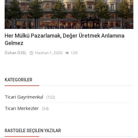
Her Mülkü Pazarlamak, Değer Üretmek Anlamına
Gelmez
Özkan ÖZEL
Haziran 1, 2026
129
KATEGORILER
Ticari Gayrimenkul
(122)
Ticari Merkezler
(54)
RASTGELE SEÇILEN YAZILAR