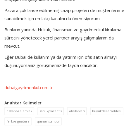
Pazara çok lanse edilmemiş cazip projeleri de müşterilerime
sunabilmek için emlakçı kanalını da önemsiyorum.
Bunların yanında Hukuk, finansman ve gayrimenkul kiralama
sürecini yönetecek yerel partner arayış çalışmalarım da
mevcut.
Eğer Dubai de kullanım ya da yatırım için ofis satın almayı
düşünüyorsanız görüşmemizde fayda olacaktır.
dubaigayrimenkul.com.tr
Anahtar Kelimeler
ozkanozelemlak
satılıkplazaofis
ofisilanları
büyükderecaddesi
ferkosignature
quasaristanbul