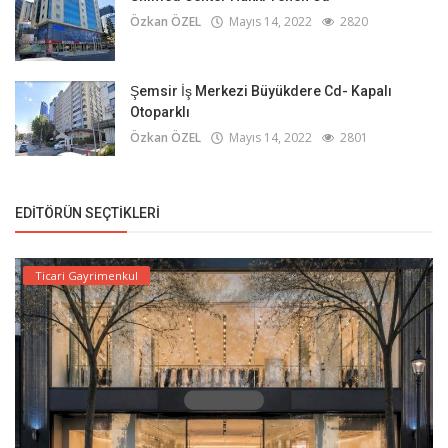
Özkan ÖZEL
Mayıs 14, 2022
2820
Şemsir İş Merkezi Büyükdere Cd- Kapalı
Otoparklı
Özkan ÖZEL
Mayıs 14, 2022
2801
EDITÖRÜN SEÇTIKLERI
Ticari Gayrimenkul