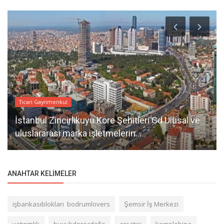
Ticari Gayrimenkul
İstanbul Zincirlikuyu Kore Şehitleri Cd Ulusal ve
uluslararası marka işletmelerin...
ANAHTAR KELIMELER
işbankasıblokları bodrumlovers
Şemsir İş Merkezi
yatırımlık
buyukderecdofis
arsatışı
komplebina